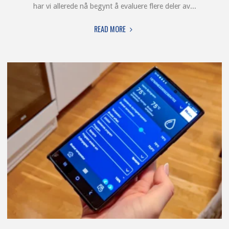
har vi allerede nå begynt å evaluere flere deler av...
"FRA
READ MORE
IDÉ
TIL
RESULTAT
–
SMART
SENJA
PROSJEKTET
GÅR
MOT
SLUTTEN"