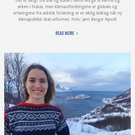
Det er langt fra snø og kulde i Nord-Norge til varme og
ørken i Dubai, men klimautfordringene er globale og
erfaringene fra arktisk forskning er et viktig bidrag når ny
klimapolitikk skal utformes. Foto: Jørn Berger Nyvoll
"ARKTISK
READ MORE
FORSKNING
GIR
GLOBALE
SVAR"