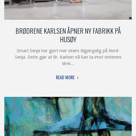
BRØDRENE KARLSEN ÅPNER NY FABRIKK PÅ
HUSØY
Smart Senja har gjort mer strøm tilgjengelig på Nord-
Senja. Dette gjør at Br. Karlsen nå kan ta imot vinterens
skrei...
"BRØDRENE
READ MORE
KARLSEN
ÅPNER
NY
FABRIKK
PÅ
HUSØY"