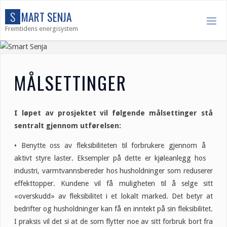
Skip
S
M
A
R
T
S
E
N
J
A
to
Fremtidens energisystem
content
MÅLSETTINGER
I løpet av prosjektet vil følgende målsettinger stå
sentralt gjennom utførelsen:
• Benytte oss av fleksibiliteten til forbrukere gjennom å
aktivt styre laster. Eksempler på dette er kjøleanlegg hos
industri, varmtvannsbereder hos husholdninger som reduserer
effekttopper. Kundene vil få muligheten til å selge sitt
«overskudd» av fleksibilitet i et lokalt marked. Det betyr at
bedrifter og husholdninger kan få en inntekt på sin fleksibilitet.
I praksis vil det si at de som flytter noe av sitt forbruk bort fra