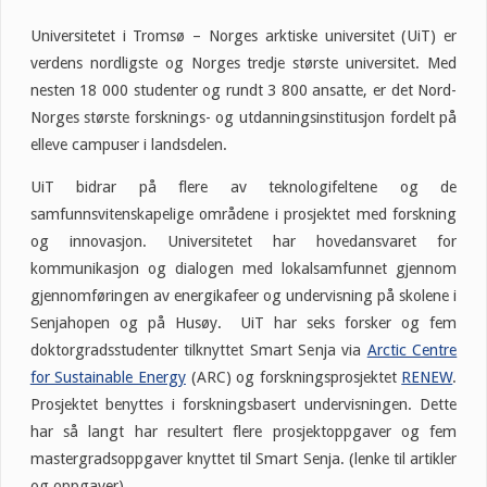
Universitetet i Tromsø – Norges arktiske universitet (UiT) er
verdens nordligste og Norges tredje største universitet. Med
nesten 18 000 studenter og rundt 3 800 ansatte, er det Nord-
Norges største forsknings- og utdanningsinstitusjon fordelt på
elleve campuser i landsdelen.
UiT bidrar på flere av teknologifeltene og de
samfunnsvitenskapelige områdene i prosjektet med forskning
og innovasjon. Universitetet har hovedansvaret for
kommunikasjon og dialogen med lokalsamfunnet gjennom
gjennomføringen av energikafeer og undervisning på skolene i
Senjahopen og på Husøy. UiT har seks forsker og fem
doktorgradsstudenter tilknyttet Smart Senja via
Arctic Centre
for Sustainable Energy
(ARC) og forskningsprosjektet
RENEW
.
Prosjektet benyttes i forskningsbasert undervisningen. Dette
har så langt har resultert flere prosjektoppgaver og fem
mastergradsoppgaver knyttet til Smart Senja. (lenke til artikler
og oppgaver)