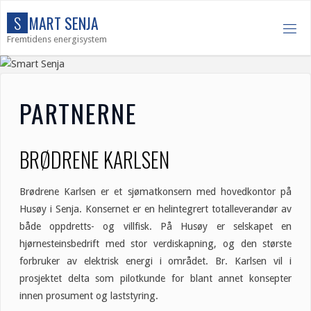
Skip
S
M
A
R
T
S
E
N
J
A
to
Fremtidens energisystem
content
PARTNERNE
BRØDRENE KARLSEN
Brødrene Karlsen er et sjømatkonsern med hovedkontor på
Husøy i Senja. Konsernet er en helintegrert totalleverandør av
både oppdretts- og villfisk. På Husøy er selskapet en
hjørnesteinsbedrift med stor verdiskapning, og den største
forbruker av elektrisk energi i området. Br. Karlsen vil i
prosjektet delta som pilotkunde for blant annet konsepter
innen prosument og laststyring.