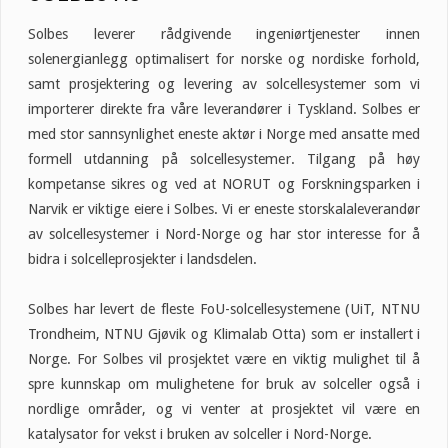
Solbes leverer rådgivende ingeniørtjenester innen
solenergianlegg optimalisert for norske og nordiske forhold,
samt prosjektering og levering av solcellesystemer som vi
importerer direkte fra våre leverandører i Tyskland. Solbes er
med stor sannsynlighet eneste aktør i Norge med ansatte med
formell utdanning på solcellesystemer. Tilgang på høy
kompetanse sikres og ved at NORUT og Forskningsparken i
Narvik er viktige eiere i Solbes. Vi er eneste storskalaleverandør
av solcellesystemer i Nord-Norge og har stor interesse for å
bidra i solcelleprosjekter i landsdelen.
Solbes har levert de fleste FoU-solcellesystemene (UiT, NTNU
Trondheim, NTNU Gjøvik og Klimalab Otta) som er installert i
Norge. For Solbes vil prosjektet være en viktig mulighet til å
spre kunnskap om mulighetene for bruk av solceller også i
nordlige områder, og vi venter at prosjektet vil være en
katalysator for vekst i bruken av solceller i Nord-Norge.