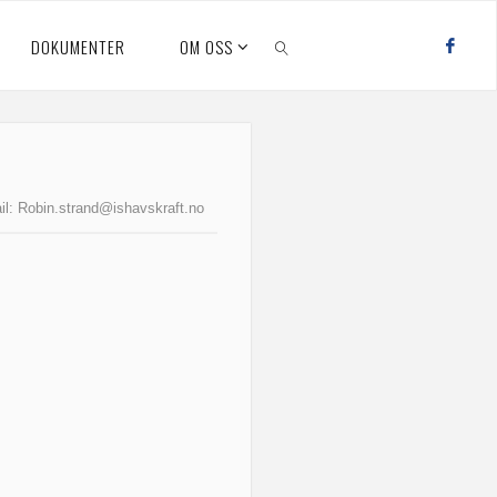
DOKUMENTER
OM OSS
SEARCH
il:
Robin.strand@ishavskraft.no