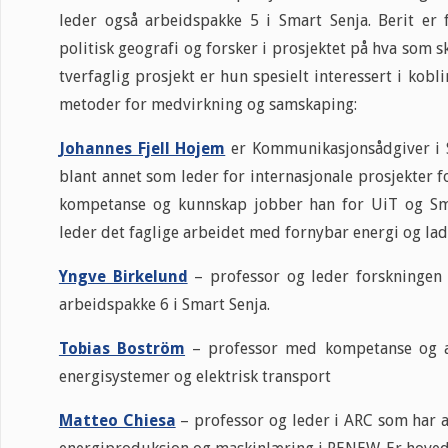
leder også arbeidspakke 5 i Smart Senja. Berit er 
politisk geografi og forsker i prosjektet på hva som ska
tverfaglig prosjekt er hun spesielt interessert i ko
metoder for medvirkning og samskaping:
Johannes Fjell Hojem
er Kommunikasjonsådgiver i Sm
blant annet som leder for internasjonale prosjekter 
kompetanse og kunnskap jobber han for UiT og Sm
leder det faglige arbeidet med fornybar energi og lad
Yngve Birkelund
– professor og leder forskningen 
arbeidspakke 6 i Smart Senja.
Tobias Boström
– professor med kompetanse og a
energisystemer og elektrisk transport
Matteo Chiesa
– professor og leder i ARC som har a