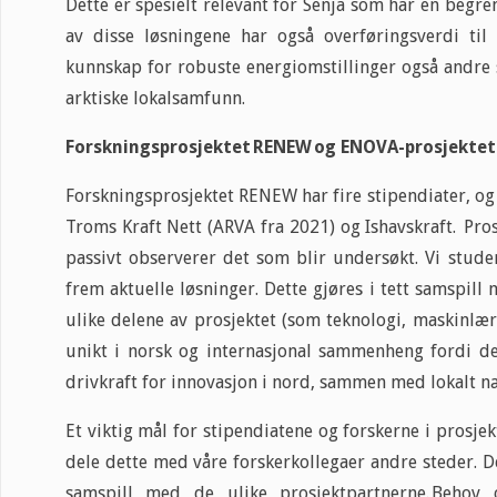
Dette er spesielt relevant for Senja som har en begren
av disse løsningene har også overføringsverdi til
kunnskap for robuste energiomstillinger også andre 
arktiske lokalsamfunn.
Forskningsprosjektet RENEW og ENOVA-prosjekte
Forskningsprosjektet RENEW har fire stipendiater, o
Troms Kraft Nett (ARVA fra 2021) og Ishavskraft. Prosj
passivt observerer det som blir undersøkt. Vi stude
frem aktuelle løsninger. Dette gjøres i tett samspil
ulike delene av prosjektet (som teknologi, maskinlærin
unikt i norsk og internasjonal sammenheng fordi de
drivkraft for innovasjon i nord, sammen med lokalt 
Et viktig mål for stipendiatene og forskerne i prosjek
dele dette med våre forskerkollegaer andre steder. De
samspill med de ulike prosjektpartnerne. Behov 