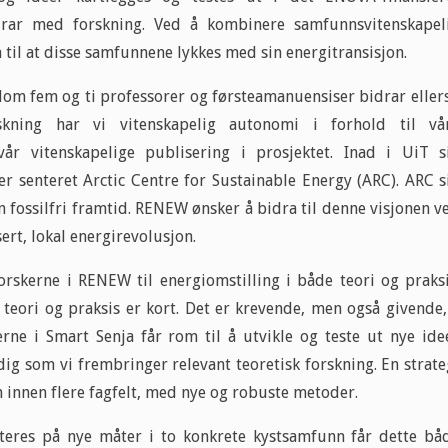
drar med forskning. Ved å kombinere samfunnsvitenskapel
til at disse samfunnene lykkes med sin energitransisjon.
om fem og ti professorer og førsteamanuensiser bidrar ellers
kning har vi vitenskapelig autonomi i forhold til vå
år vitenskapelige publisering i prosjektet. Inad i UiT s
r senteret Arctic Centre for Sustainable Energy (ARC). ARC s
en fossilfri framtid. RENEW ønsker å bidra til denne visjonen v
sert, lokal energirevolusjon.
rskerne i RENEW til energiomstilling i både teori og praksi
teori og praksis er kort. Det er krevende, men også givende,
rne i Smart Senja får rom til å utvikle og teste ut nye ide
g som vi frembringer relevant teoretisk forskning. En strate
ten innen flere fagfelt, med nye og robuste metoder.
teres på nye måter i to konkrete kystsamfunn får dette bå