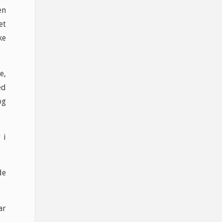
en
et
ke
e,
ed
og
 i
de
ar