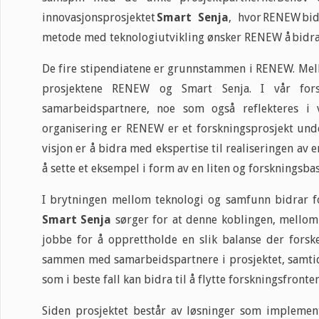
innovasjonsprosjektet
Smart Senja
, hvor RENEW bi
metode med teknologiutvikling ønsker RENEW å bidra 
De fire stipendiatene er grunnstammen i RENEW. Mell
prosjektene RENEW og Smart Senja. I vår fors
samarbeidspartnere, noe som også reflekteres i v
organisering er RENEW er et forskningsprosjekt unde
visjon er å bidra med ekspertise til realiseringen av 
å sette et eksempel i form av en liten og forskningsba
I brytningen mellom teknologi og samfunn bidrar fo
Smart Senja
sørger for at denne koblingen, mellom 
jobbe for å opprettholde en slik balanse der forske
sammen med samarbeidspartnere i prosjektet, samtidi
som i beste fall kan bidra til å flytte forskningsfron
Siden prosjektet består av løsninger som implemen