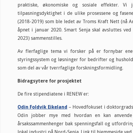
praktiske, økonomiske og sosiale effekter. Vi 
tilpasningsdyktighet i de ulike prosessene og fase
(2018-2019) som ble ledet av Troms Kraft Nett (nå Ar
åpnet i januar 2020. Smart Senja skal avsluttes v
2023) sammenstilles.
Av flerfaglige tema vi forsker på er fornybar ene
styringssystem og løsninger for bedrifter og hushol
som del av vår tverrfaglige forskningsformidling.
Bidragsytere for prosjektet
De fire stipendiatene i RENEW er:
Odin Foldvik Eikeland
– Hovedfokuset i doktorgradsp
Odin jobber mye med hvordan en kan anvende av
årsakssammenhenger bak spenningsfall og utfordring
lokal industri på Nord-Senja. Link til hjemmeside ved