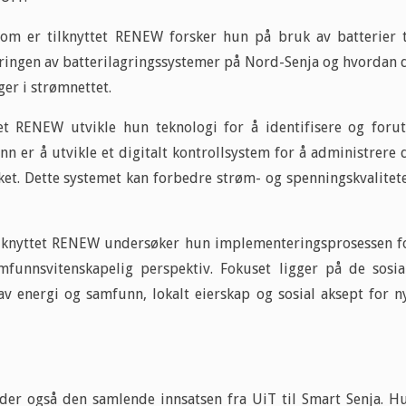
om er tilknyttet RENEW forsker hun på bruk av batterier t
teringen av batterilagringssystemer på Nord-Senja og hvordan 
er i strømnettet.
et RENEW utvikle hun teknologi for å identifisere og forut
nn er å utvikle et digitalt kontrollsystem for å administrere 
ket. Dette systemet kan forbedre strøm- og spenningskvalitet
.
ilknyttet RENEW undersøker hun implementeringsprosessen f
mfunnsvitenskapelig perspektiv. Fokuset ligger på de sosia
v energi og samfunn, lokalt eierskap og sosial aksept for n
der også den samlende innsatsen fra UiT til Smart Senja. H