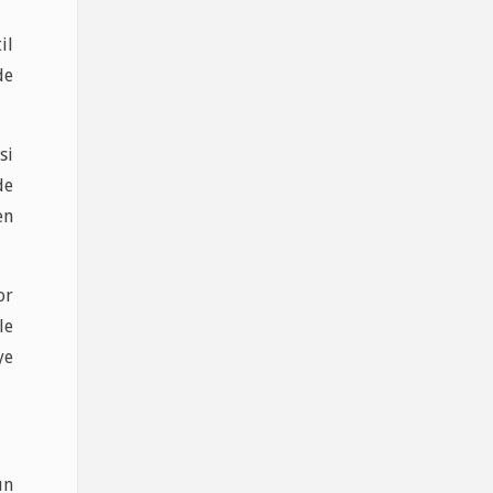
il
de
si
de
en
or
le
ye
un