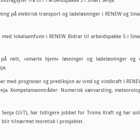
idragsyter fra UiT i arbeidspakke 3 i Smart Senja.
ning på elektrisk transport og ladeløsninger i RENEW og Sma
t med lokalsamfunn i RENEW. Bidrar til arbeidspakke 5 i Sma
å nett, «smarte hjem» løsninger og ladeløsninger og 
enja.
er med prognoser og prediksjon av vind og vindkraft i RENE
enja. Kompetanseområder: Numerisk værvarsling, meteorolog
Senja (UiT), har tidligere jobbet for Troms Kraft og har sol
blir tilnærmet teoretisk i prosjektet.