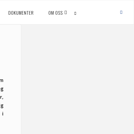
DOKUMENTER
OM OSS
SEARCH
em
og
r,
ig
 i