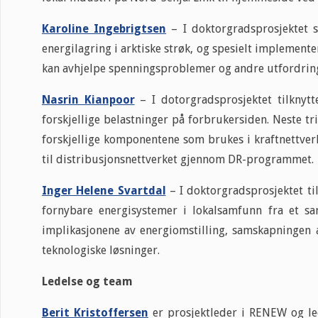
Karoline Ingebrigtsen
– I doktorgradsprosjektet s
energilagring i arktiske strøk, og spesielt implemen
kan avhjelpe spenningsproblemer og andre utfordring
Nasrin Kianpoor
– I dotorgradsprosjektet tilknytt
forskjellige belastninger på forbrukersiden. Neste tri
forskjellige komponentene som brukes i kraftnettver
til distribusjonsnettverket gjennom DR-programmet
Inger Helene Svartdal
– I doktorgradsprosjektet t
fornybare energisystemer i lokalsamfunn fra et sa
implikasjonene av energiomstilling, samskapningen a
teknologiske løsninger.
Ledelse og team
Berit Kristoffersen
er prosjektleder i RENEW og le