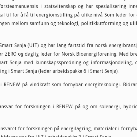
førsteamanuensis i statsvitenskap og har spesialisering inn
l til for å få til energiomstilling på ulike nivå. Som leder for 
blingen mellom samfunn og teknologi, politikkutforming og uli
art Senja (UiT) og har lang fartstid fra norsk energibransj
for ZERO og daglig leder for Norsk Bioenergiforening. Med br
art Senja med kunnskapsspredning og informasjondeling, 
ing i Smart Senja (leder arbeidspakke 6 i Smart Senja).
i RENEW på vindkraft som fornybar energiteknologi. Bidrar
nsvar for forskningen i RENEW på og om solenergi, hybri
nsvaret for forskningen på energilagring, materialer i fornyb