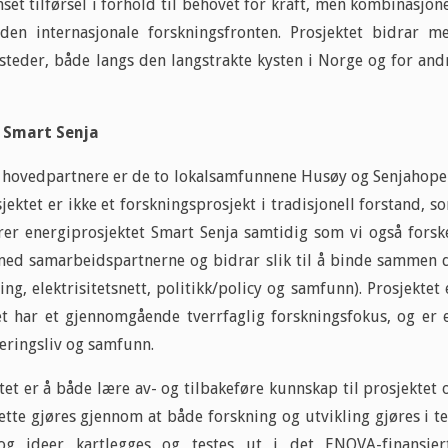
set tilførsel i forhold til behovet for kraft, men kombinasjon
 den internasjonale forskningsfronten. Prosjektet bidrar m
steder, både langs den langstrakte kysten i Norge og for and
t Smart Senja
g hovedpartnere er de to lokalsamfunnene Husøy og Senjahope
ektet er ikke et forskningsprosjekt i tradisjonell forstand, s
rer energiprosjektet Smart Senja samtidig som vi også forsk
l med samarbeidspartnerne og bidrar slik til å binde sammen 
g, elektrisitetsnett, politikk/policy og samfunn). Prosjektet 
t har et gjennomgående tverrfaglig forskningsfokus, og er 
næringsliv og samfunn.
tet er å både lære av- og tilbakeføre kunnskap til prosjektet 
tte gjøres gjennom at både forskning og utvikling gjøres i te
og ideer kartlegges og testes ut i det ENOVA-finansier