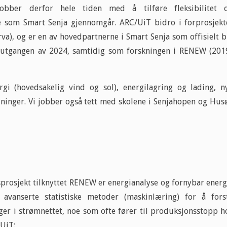
jobber derfor hele tiden med å tilføre fleksibilitet 
ne som Smart Senja gjennomgår. ARC/UiT bidro i forprosjekt
va), og er en av hovedpartnerne i Smart Senja som offisielt b
ed utgangen av 2024, samtidig som forskningen i RENEW (201
rgi (hovedsakelig vind og sol), energilagring og lading, n
dninger. Vi jobber også tett med skolene i Senjahopen og Hus
rosjekt tilknyttet RENEW er energianalyse og fornybar energ
anserte statistiske metoder (maskinlæring) for å fors
er i strømnettet, noe som ofte fører til produksjonsstopp h
 UiT: