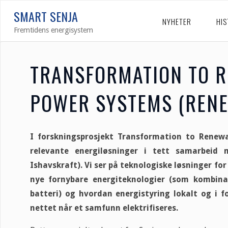
Skip
SMART SENJA
to
NYHETER
HIS
Fremtidens energisystem
content
TRANSFORMATION TO 
POWER SYSTEMS (REN
I forskningsprosjekt
Transformation
to
Renewa
relevante energil
ø
sninger i tett samarbeid 
Ishavskraft). Vi ser på teknologiske løsninger f
nye fornybare energiteknologier (som kombinas
batteri) og hvordan energistyring lokalt og i 
nettet når et samfunn elektrifiseres.