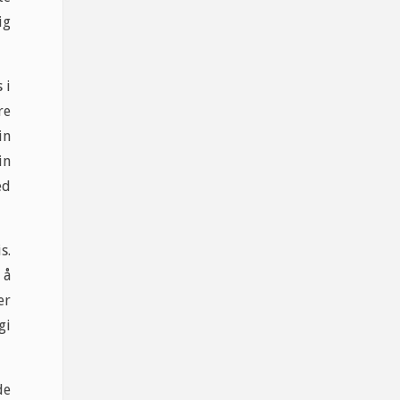
ig
 i
re
in
in
ed
s.
 å
er
gi
de