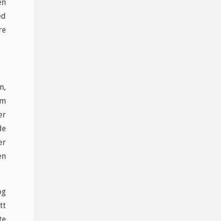
en
ed
re
n,
om
er
de
er
en
og
tt
te