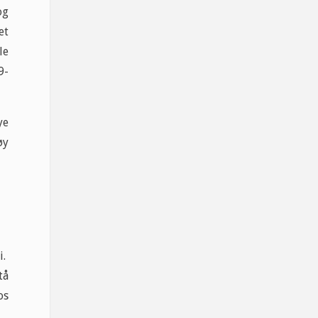
og
et
le
9-
ye
øy
i.
tå
os