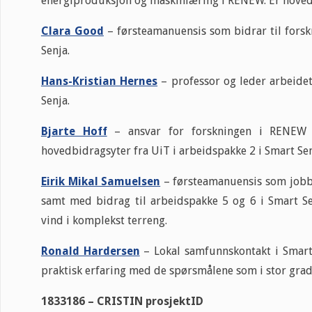
energiproduksjon og maskinlæring i RENEW. Er hovedb
Clara Good
– førsteamanuensis som bidrar til forsk
Senja.
Hans-Kristian Hernes
– professor og leder arbeide
Senja.
Bjarte Hoff
– ansvar for forskningen i RENEW p
hovedbidragsyter fra UiT i arbeidspakke 2 i Smart S
Eirik Mikal Samuelsen
– førsteamanuensis som jobb
samt med bidrag til arbeidspakke 5 og 6 i Smart S
vind i komplekst terreng.
Ronald Hardersen
– Lokal samfunnskontakt i Smart 
praktisk erfaring med de spørsmålene som i stor grad 
1833186 – CRISTIN prosjektID