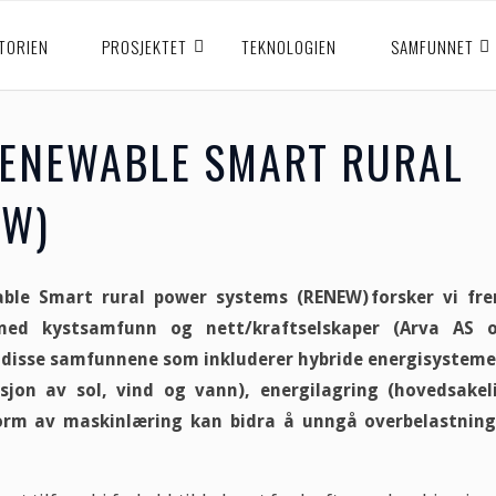
TORIEN
PROSJEKTET
TEKNOLOGIEN
SAMFUNNET
RENEWABLE SMART RURAL
EW)
ble
Smart rural
power
systems (RENEW)
forsker vi fr
med kystsamfunn og nett/kraftselskaper (Arva AS 
or disse samfunnene som inkluderer hybride energisysteme
jon av sol, vind og vann), energilagring (hovedsakel
form av maskinlæring kan bidra å unngå overbelastning